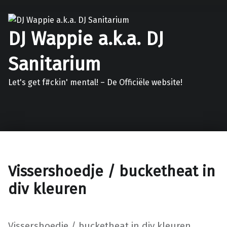
DJ Wappie a.k.a. DJ
Sanitarium
Let's get f#ckin' mental! – De Officiële website!
Facebook
Twitter
Soundcloud
Mixcloud
Vissershoedje / bucketheat in
div kleuren
Vissershoedje / bucketheat in div kleuren