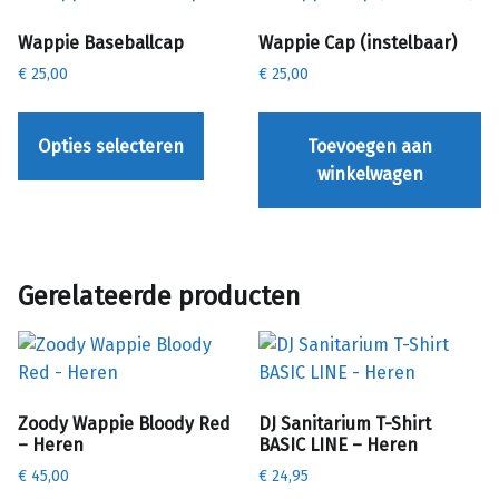
Wappie Baseballcap
Wappie Cap (instelbaar)
€
25,00
€
25,00
Dit product heeft meerdere variaties. Deze optie kan gekozen worden op de productpagina
Opties selecteren
Toevoegen aan
winkelwagen
Gerelateerde producten
Zoody Wappie Bloody Red
DJ Sanitarium T-Shirt
– Heren
BASIC LINE – Heren
€
45,00
€
24,95