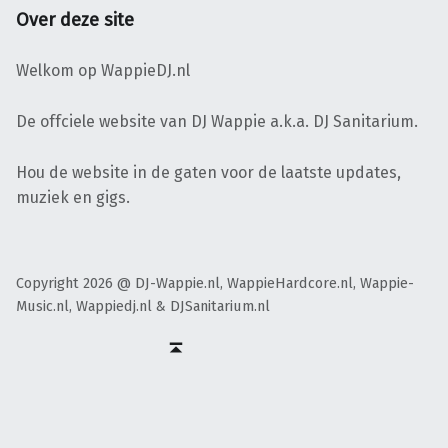
Over deze site
Welkom op WappieDJ.nl
De offciele website van DJ Wappie a.k.a. DJ Sanitarium.
Hou de website in de gaten voor de laatste updates,
muziek en gigs.
Copyright 2026 @ DJ-Wappie.nl, WappieHardcore.nl, Wappie-
Music.nl, Wappiedj.nl & DJSanitarium.nl
Facebook
Twitter
Soundcloud
Mixcloud
Terug naar boven ↑