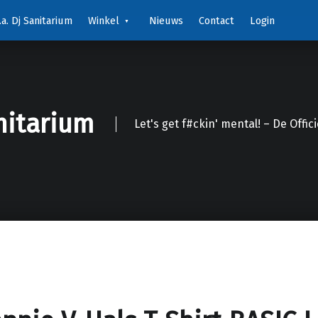
a. Dj Sanitarium
Winkel
Nieuws
Contact
Login
nitarium
Let's get f#ckin' mental! – De Offic