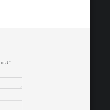
d met
*