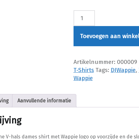
DJ Wappie V-Hals T-Shirt BASIC LINE - Dames aantal
Toevoegen aan winke
Artikelnummer:
000009
T-Shirts
Tags:
DJWappie
,
Wappie
ving
Aanvullende informatie
ijving
ine V-hals dames shirt met Wappie logo op voorzijde en de s