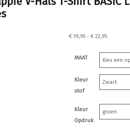
ppie V-Hals T-Shirt BASIC L
s
Prijsklasse: € 19,95 tot € 22,95
€
19,95
-
€
22,95
MAAT
Kleur
stof
Kleur
Opdruk