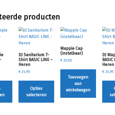
teerde producten
Wappie Cap
(instelbaar)
ie
DJ Sanitarium T-
DJ Wap
–
Shirt BASIC LINE –
BASIC 
€
25,00
Heren
Heren
€
24,95
€
24,95
Toevoegen
Dit product heeft meerdere variaties. Deze optie kan gekozen worden op de productpagina
Dit product heeft meerdere variaties. Deze optie kan gekozen worden op de productpagina
aan
s
Opties
winkelwagen
ren
selecteren
se