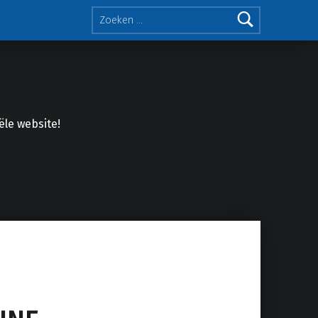
Zoeken naar:
iële website!
Facebook
Twitter
Soundcloud
Mixcloud