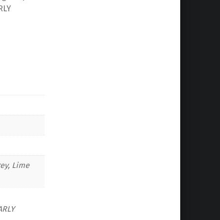
RLY
rey, Lime
ARLY