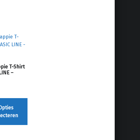
pie T-Shirt
LINE –
Dit product heeft meerdere variaties. Deze optie kan gekozen worden op de productpagina
Opties
lecteren