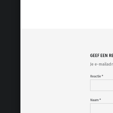
Teruggaan naar de hoofdnav
GEEF EEN R
Je e-mailadr
Reactie
*
Naam
*