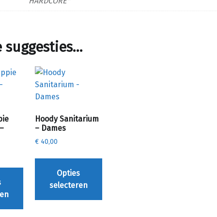
HARDCORE"
 suggesties…
pie
Hoody Sanitarium
–
– Dames
€
40,00
Dit product heeft meerdere variaties. Deze optie kan gekozen worden op de productpagina
Dit product heeft meerdere variaties. Deze optie kan gekozen worden op de productpagina
Opties
s
selecteren
ren