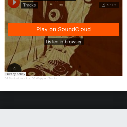
DJ Sanitarium a.k.a. DJ Wappie
·
Tracks
Teruggaan naar de hoofdnavigatie