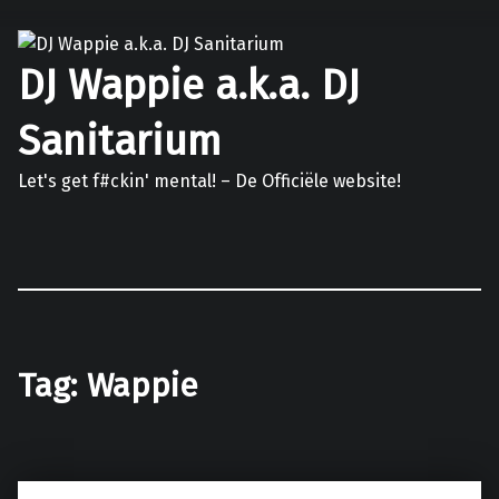
DJ Wappie a.k.a. DJ
Sanitarium
Let's get f#ckin' mental! – De Officiële website!
Facebook
Twitter
Soundcloud
Mixcloud
Tag:
Wappie