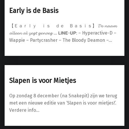
Early is de Basis
【 Ｅａｒｌｙ ｉｓ ｄｅ Ｂａｓｉｓ】 𝓓𝓮 𝓷𝓪𝓪𝓶
𝓪𝓵𝓵𝓮𝓮𝓷 𝓪𝓵 𝔃𝓮𝓰𝓽 𝓰𝓮𝓷𝓸𝓮𝓰 … 𝗟𝗜𝗡𝗘-𝗨𝗣: – Hyperactive-D –
Wappie – Partycrasher – The Bloody Deamon –…
Slapen is voor Mietjes
Op zondag 8 december (na Snakepit) zijn we terug
met een nieuwe editie van ‘Slapen is voor mietjes!’.
Verdere info…