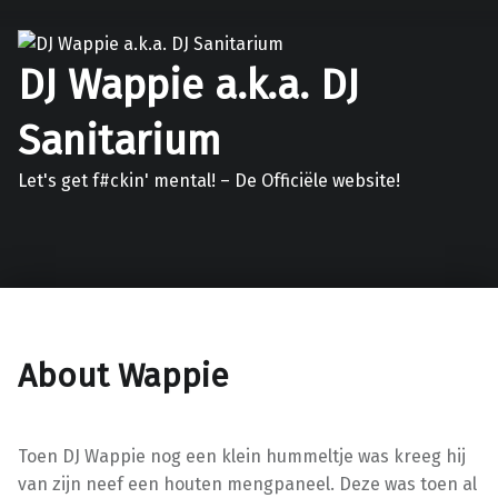
DJ Wappie a.k.a. DJ
Sanitarium
Let's get f#ckin' mental! – De Officiële website!
Facebook
Twitter
Soundcloud
Mixcloud
About Wappie
Toen DJ Wappie nog een klein hummeltje was kreeg hij
van zijn neef een houten mengpaneel. Deze was toen al