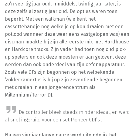
zo’n veertig jaar oud. Inmiddels, twintig jaar later, is
deze zelfs al zestig jaar oud. De opties waren toen
beperkt. Met een walkman (wie kent het
cassettebandje nog welke je op kon draaien met een
potlood wanneer deze weer eens vastgelopen was) een
discman maakte hij zijn allereerste mix met Hardhouse
en Hardcore tracks. Zijn vader had toen nog oud pick-
up spelers en ook deze moesten er aan geloven, deze
werden dan ook onderdeel van zijn oefenapparatuur.
Zoals vele DJ’s zijn begonnen op het welbekende
‘zolderkamertje’ is hij op zijn zeventiende begonnen
met draaien in een jongerencentrum als
Millennium/Terror DJ.
De controller bleek steeds minder ideaal, en werd
al snel ingeruild voor een set Pioneer CDJ’s .
Na een vier jaar lange pauze werd uiteindelijk het