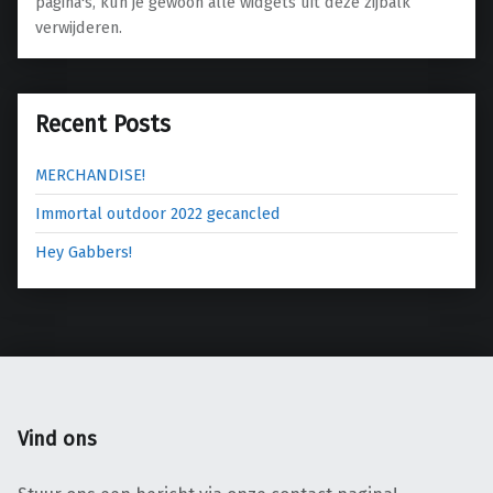
pagina's, kun je gewoon alle widgets uit deze zijbalk
verwijderen.
Recent Posts
MERCHANDISE!
Immortal outdoor 2022 gecancled
Hey Gabbers!
Vind ons