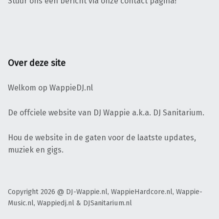
Stuur ons een bericht via onze contact pagina!
Over deze site
Welkom op WappieDJ.nl
De offciele website van DJ Wappie a.k.a. DJ Sanitarium.
Hou de website in de gaten voor de laatste updates,
muziek en gigs.
Copyright 2026 @ DJ-Wappie.nl, WappieHardcore.nl, Wappie-
Music.nl, Wappiedj.nl & DJSanitarium.nl
Facebook
Twitter
Soundcloud
Mixcloud
Terug naar boven ↑