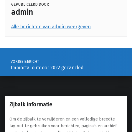
GEPUBLICEERD DOOR
admin
Alle berichten van admin weergeven
Teruggaan naar de hoofdnavigatie
Berichtnavigatie
VORIGE BERICHT
Immortal outdoor 2022 gecancled
Zijbalk informatie
Om de zijbalk te verwijderen en een volledige breedte
lay-out te gebruiken voor berichten, pagina's en archief