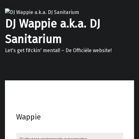
DJ Wappie a.k.a. DJ
Sanitarium
Let's get f#ckin' mental! – De Officiële website!
Facebook
Twitter
Soundcloud
Mixcloud
Wappie
Er zijn geen aankomende evenementen.