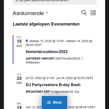
E
Aankomende
E
Zoeken
Lijst
v
v
Selecteer
Laatste afgelopen Evenementen
e
e
een
n
n
datum.
e
OKT
e
15
Uitgelicht
oktober 15, 2022 @ 14:00
-
oktober 16, 2022 @
m
m
08:00
CEST
2022
e
e
Immortal-outdoor-2022
n
n
ANTWERP AIRPORT
GASTHUISHOEVE 1,
t
Antwerpen
t
w
e
e
JUL
n
23
juli 23, 2022 @ 21:00
-
juli 24, 2022 @ 03:00
CEST
e
2022
Z
DJ Partycrashers B-day Bash
r
o
g
BROADWAY ERP
Cruijgenstraat 32, Erp
e
a
Menu
v
k
MEI
14
mei 14, 2022 @ 22:00
-
mei 15, 2022 @ 08:00
CEST