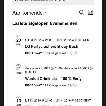
E
Aankomende
E
Zoeken
Lijst
v
v
Selecteer
Laatste afgelopen Evenementen
e
e
een
n
n
datum.
e
JUL
e
23
juli 23, 2022 @ 21:00
-
juli 24, 2022 @ 03:00
CEST
m
m
2022
DJ Partycrashers B-day Bash
e
e
n
BROADWAY ERP
Cruijgenstraat 32, Erp
n
t
t
w
DEC
21
december 21, 2019 @ 21:00
-
december 22, 2019 @
e
e
03:00
CET
2019
n
e
Wanted Criminals – 100 % Early
Z
r
BROADWAY ERP
Cruijgenstraat 32, Erp
o
g
e
a
JUL
13
v
k
juli 13, 2019 @ 21:00
-
juli 14, 2019 @ 02:00
CEST
2019