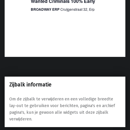
e
Wanted Criminals 100% Early
e
n
n
BROADWAY ERP
Cruijgenstraat 32, Erp
n
e
a
n
v
w
i
e
g
e
a
r
t
g
i
e
e
v
Zijbalk informatie
e
n
Om de zijbalk te verwijderen en een volledige breedte
n
lay-out te gebruiken voor berichten, pagina's en archief
a
pagina's, kun je gewoon alle widgets uit deze zijbalk
v
verwijderen.
i