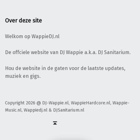
Over deze site
Welkom op WappieDJ.nl
De offciele website van DJ Wappie a.k.a. DJ Sanitarium.
Hou de website in de gaten voor de laatste updates,
muziek en gigs.
Copyright 2026 @ DJ-Wappie.nl, WappieHardcore.nl, Wappie-
Music.nl, Wappiedj.nl & DJSanitarium.nl
Facebook
Twitter
Soundcloud
Mixcloud
Terug naar boven ↑