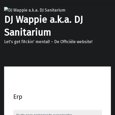
DJ Wappie a.k.a. DJ
Sanitarium
Let's get f#ckin' mental! – De Officiële website!
Facebook
Twitter
Soundcloud
Mixcloud
Erp
Er zijn geen aankomende evenementen.