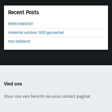
g
a
Recent Posts
t
i
MERCHANDISE!
e
Immortal outdoor 2022 gecancled
Hey Gabbers!
Vind ons
Stuur ons een bericht via onze contact pagina!