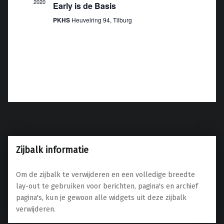
e
e
2020
Early is de Basis
n
n
PKHS
Heuvelring 94, Tilburg
n
e
a
n
v
w
i
e
g
e
a
r
t
g
i
e
e
v
Zijbalk informatie
e
n
Om de zijbalk te verwijderen en een volledige breedte
n
lay-out te gebruiken voor berichten, pagina's en archief
a
pagina's, kun je gewoon alle widgets uit deze zijbalk
v
verwijderen.
i