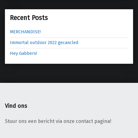
g
a
Recent Posts
t
i
MERCHANDISE!
e
Immortal outdoor 2022 gecancled
Hey Gabbers!
Vind ons
Stuur ons een bericht via onze contact pagina!