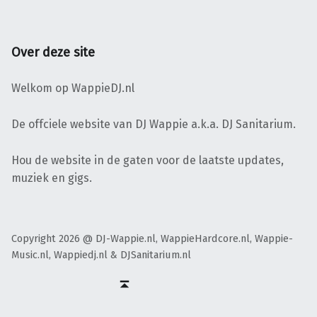
Over deze site
Welkom op WappieDJ.nl
De offciele website van DJ Wappie a.k.a. DJ Sanitarium.
Hou de website in de gaten voor de laatste updates,
muziek en gigs.
Copyright 2026 @ DJ-Wappie.nl, WappieHardcore.nl, Wappie-
Music.nl, Wappiedj.nl & DJSanitarium.nl
Facebook
Twitter
Soundcloud
Mixcloud
Terug naar boven ↑