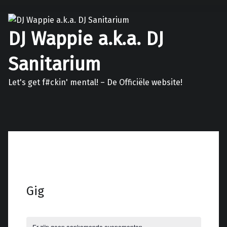
DJ Wappie a.k.a. DJ
Sanitarium
Let's get f#ckin' mental! – De Officiële website!
Facebook
Twitter
Soundcloud
Mixcloud
Gig
Er zijn geen aankomende evenementen.