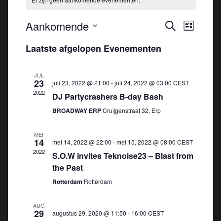
E
Aankomende
E
Zoeken
Lijst
v
v
Selecteer
Laatste afgelopen Evenementen
e
e
een
n
n
datum.
e
JUL
e
23
juli 23, 2022 @ 21:00
-
juli 24, 2022 @ 03:00
CEST
m
m
2022
DJ Partycrashers B-day Bash
e
e
n
BROADWAY ERP
Cruijgenstraat 32, Erp
n
t
t
w
MEI
14
mei 14, 2022 @ 22:00
-
mei 15, 2022 @ 08:00
e
CEST
e
2022
S.O.W invites Teknoise23 – Blast from
n
e
the Past
Z
r
Rotterdam
Rotterdam
o
g
e
a
AUG
v
k
29
augustus 29, 2020 @ 11:50
-
16:00
CEST