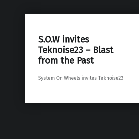
S.O.W invites
Teknoise23 – Blast
from the Past
System On Wheels invites Teknoise23