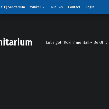
a. Dj Sanitarium
Winkel
Nieuws
Contact
Login
nitarium
Let's get f#ckin' mental! – De Offic