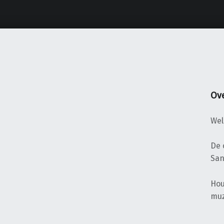
Ove
Wel
De 
San
Hou
muz