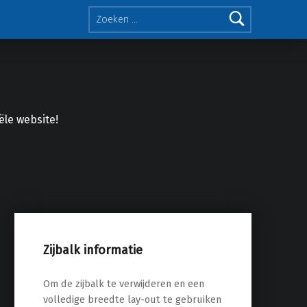
Zoeken naar:
iële website!
Facebook
Twitter
Soundcloud
Mixcloud
Zijbalk informatie
Om de zijbalk te verwijderen en een
volledige breedte lay-out te gebruiken