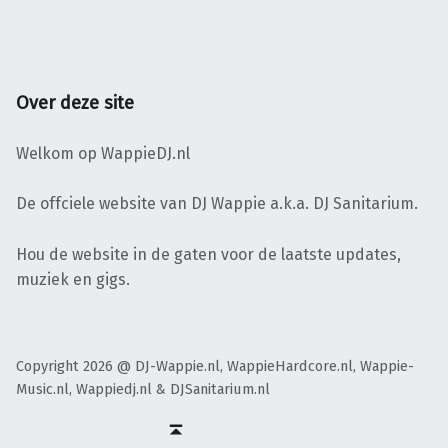
Over deze site
Welkom op WappieDJ.nl
De offciele website van DJ Wappie a.k.a. DJ Sanitarium.
Hou de website in de gaten voor de laatste updates,
muziek en gigs.
Copyright 2026 @ DJ-Wappie.nl, WappieHardcore.nl, Wappie-
Music.nl, Wappiedj.nl & DJSanitarium.nl
Facebook
Twitter
Soundcloud
Mixcloud
Terug naar boven ↑