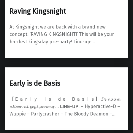
Raving Kingsnight
At Kingsnight we are back with a brand new
concept: ‘RAVING KINGSNIGHT!’ This will be your
hardest kingsday pre-party! Line-up:…
Early is de Basis
【 Ｅａｒｌｙ ｉｓ ｄｅ Ｂａｓｉｓ】 𝓓𝓮 𝓷𝓪𝓪𝓶
𝓪𝓵𝓵𝓮𝓮𝓷 𝓪𝓵 𝔃𝓮𝓰𝓽 𝓰𝓮𝓷𝓸𝓮𝓰 … 𝗟𝗜𝗡𝗘-𝗨𝗣: – Hyperactive-D –
Wappie – Partycrasher – The Bloody Deamon –…