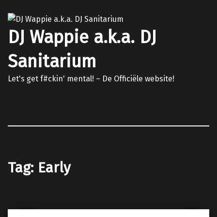
DJ Wappie a.k.a. DJ
Sanitarium
Let's get f#ckin' mental! – De Officiële website!
Facebook
Twitter
Soundcloud
Mixcloud
Tag:
Early