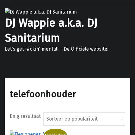
DJ Wappie a.k.a. DJ
Sanitarium
Let's get f#ckin' mental! – De Officiële website!
Facebook
Twitter
Soundcloud
Mixcloud
telefoonhouder
Enig resultaat