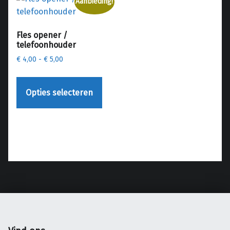
Aanbieding!
Fles opener /
telefoonhouder
Prijsklasse: € 4,00 tot € 5,00
€
4,00
-
€
5,00
Dit product heeft meerdere variaties. Deze optie kan gekozen worden op de productpagina
Opties selecteren
Teruggaan naar de hoofdnavigatie