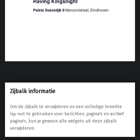
e
Raving Kingsnight
e
n
n
Paleis Soestdijk II
Marconistraat, Eindhoven
n
e
a
n
v
w
i
e
g
e
a
r
t
g
i
e
e
v
Zijbalk informatie
e
n
Om de zijbalk te verwijderen en een volledige breedte
n
lay-out te gebruiken voor berichten, pagina's en archief
a
pagina's, kun je gewoon alle widgets uit deze zijbalk
v
verwijderen.
i