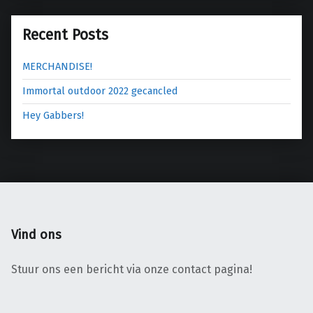
g
a
Recent Posts
t
i
MERCHANDISE!
e
Immortal outdoor 2022 gecancled
Hey Gabbers!
Vind ons
Stuur ons een bericht via onze contact pagina!