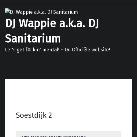
DJ Wappie a.k.a. DJ
Sanitarium
Let's get f#ckin' mental! – De Officiële website!
Facebook
Twitter
Soundcloud
Mixcloud
Soestdijk 2
Er zijn geen aankomende evenementen.