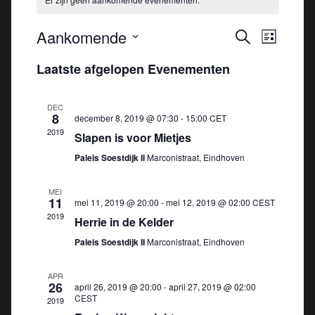
E
Aankomende
E
Zoeken
Lijst
v
v
Selecteer
Laatste afgelopen Evenementen
e
e
een
n
n
datum.
e
DEC
e
8
december 8, 2019 @ 07:30
-
15:00
CET
m
m
2019
Slapen is voor Mietjes
e
e
n
Paleis Soestdijk II
Marconistraat, Eindhoven
n
t
t
w
MEI
11
mei 11, 2019 @ 20:00
-
mei 12, 2019 @ 02:00
e
CEST
e
2019
Herrie in de Kelder
n
e
Z
Paleis Soestdijk II
Marconistraat, Eindhoven
r
o
g
APR
e
a
26
april 26, 2019 @ 20:00
-
april 27, 2019 @ 02:00
v
k
CEST
2019