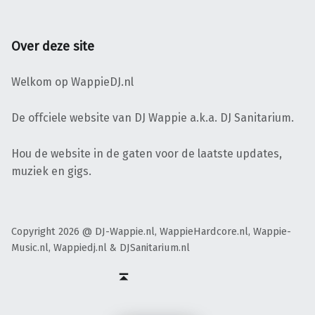
Over deze site
Welkom op WappieDJ.nl
De offciele website van DJ Wappie a.k.a. DJ Sanitarium.
Hou de website in de gaten voor de laatste updates,
muziek en gigs.
Copyright 2026 @ DJ-Wappie.nl, WappieHardcore.nl, Wappie-
Music.nl, Wappiedj.nl & DJSanitarium.nl
Facebook
Twitter
Soundcloud
Mixcloud
Terug naar boven ↑