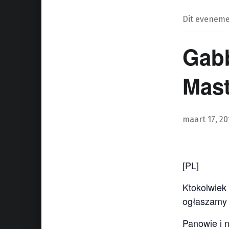
Dit evenemen
Gabb
Mast
maart 17, 20
[PL]
Ktokolwiek 
ogłaszamy
Panowie i n