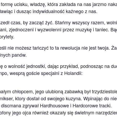
 formę ucisku, władzę, która zakłada na nas jarzmo nak
ławiąc i dusząc indywidualność każnego z nas.
zedł czas, by zacząć żyć. Stańmy wszyscy razem, wolni
ni, zjednoczeni i wyzwolenni przez muzykę i taniec. Bą
rytety.
eśli nie możesz tańczyć to ta rewolucja nie jest twoja. Ż
dnych panów.
ę o wolność jednostki, dając przykład, podnosząc na du
po, wesprą goście specjalni z Holandii:
ałym chłopcem, jego ulubioną zabawką był trzydziestole
mikser, ktory dostał od swojego kuzyna. Wpinając do ni
 discmana zgrywał Hardhousowe i Hardcorowe tracki.
ofony jego ojca również okazały się świetnym narzędzi