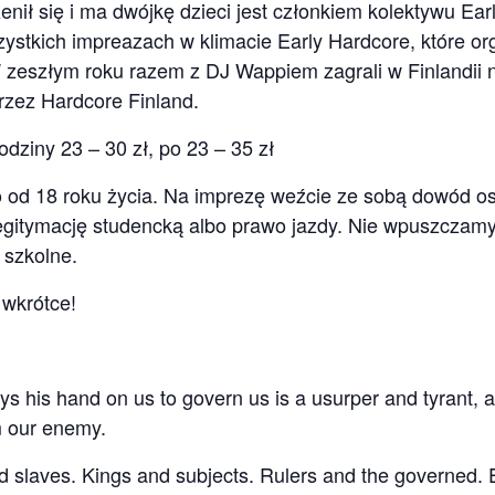
nił się i ma dwójkę dzieci jest członkiem kolektywu Ea
zystkich impreazach w klimacie Early Hardcore, które or
W zeszłym roku razem z DJ Wappiem zagrali w Finlandii 
rzez Hardcore Finland.
godziny 23 – 30 zł, po 23 – 35 zł
o od 18 roku życia. Na imprezę weźcie ze sobą dowód os
legitymację studencką albo prawo jazdy. Nie wpuszczam
 szkolne.
 wkrótce!
s his hand on us to govern us is a usurper and tyrant, 
m our enemy.
d slaves. Kings and subjects. Rulers and the governed.