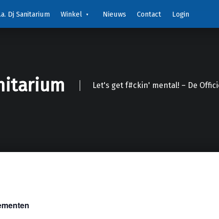
a. Dj Sanitarium
Winkel
Nieuws
Contact
Login
nitarium
Let's get f#ckin' mental! – De Offic
nementen