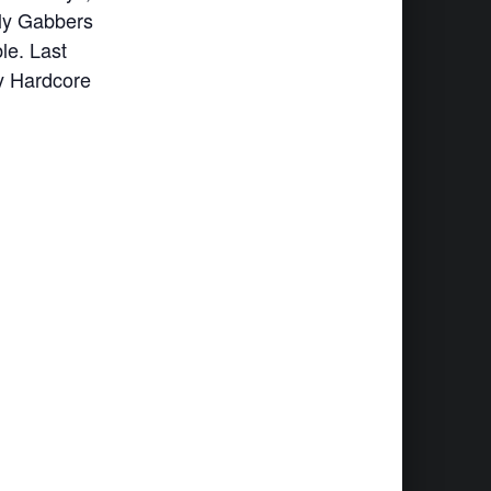
rly Gabbers
le. Last
by Hardcore