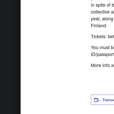
in spite of
collective 
year, along
Finland.
Tickets: b
You must be
ID/passport
More info s
Toevo