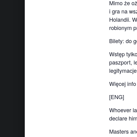
Mimo że oże
i gra na ws
Holandii. 
robionym p
Bilety: do 
Wstęp tylk
paszport, 
legitymacje
Więcej info
[ENG]
Whoever lay
declare hi
Masters an