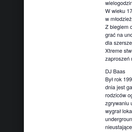
wielogodzi
W wieku 17
w młodzieżo
Z biegiem c
grać na un
dla szersze
Xtreme stwo
zaproszeń 
DJ Baas
Był rok 19
dnia jest 
rodziców og
zgrywaniu 
wygrał loka
undergroun
nieustające