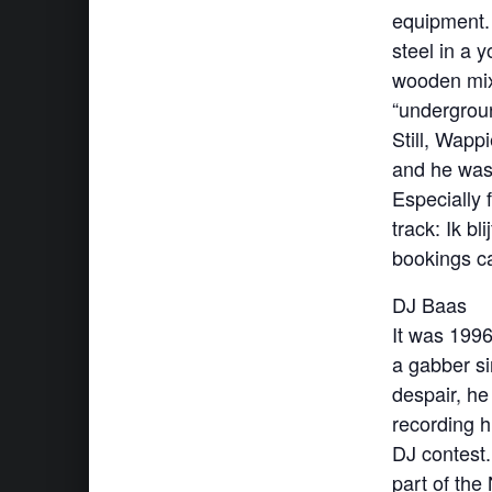
equipment. 
steel in a y
wooden mixi
“undergroun
Still, Wapp
and he was
Especially 
track: Ik b
bookings c
DJ Baas
It was 199
a gabber si
despair, he
recording h
DJ contest
part of the