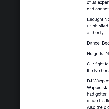
of us exper
and cannot 
Enough! Now 
uninhibited
authority.
Dance! Beca
No gods. N
Our fight f
the Netherl
DJ Wappie
Wappie star
had gotten 
made his fi
Also the ol