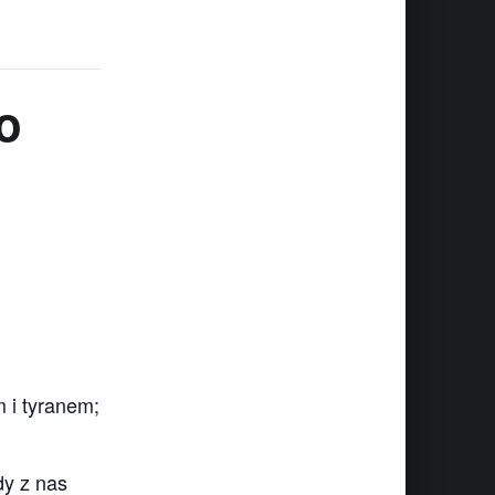
o
m i tyranem;
dy z nas