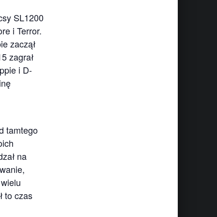
icsy SL1200
e i Terror.
ie zaczął
15 zagrał
ppie i D-
inę
d tamtego
oich
dzał na
ewanie,
 wielu
ł to czas