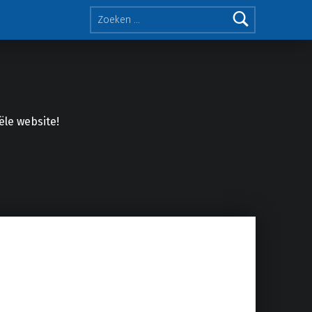
Zoeken naar:
iële website!
Facebook
Twitter
Soundcloud
Mixcloud