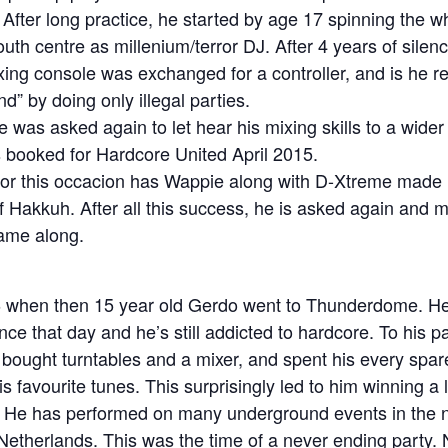
After long practice, he started by age 17 spinning the w
outh centre as millenium/terror DJ. After 4 years of silenc
ng console was exchanged for a controller, and is he re
d” by doing only illegal parties.
ie was asked again to let hear his mixing skills to a wide
 booked for Hardcore United April 2015.
for this occacion has Wappie along with D-Xtreme made hi
lijf Hakkuh. After all this success, he is asked again and 
ame along.
6 when then 15 year old Gerdo went to Thunderdome. H
nce that day and he’s still addicted to hardcore. To his p
 bought turntables and a mixer, and spent his every sp
is favourite tunes. This surprisingly led to him winning a
. He has performed on many underground events in the 
 Netherlands. This was the time of a never ending party