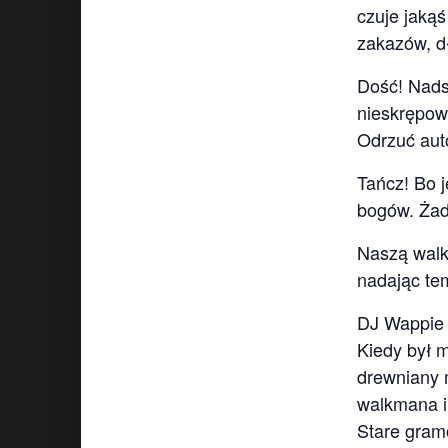
czuje jakąś
zakazów, d
Dość! Nads
nieskrępowa
Odrzuć auto
Tańcz! Bo j
bogów. Ża
Naszą walk
nadając tem
DJ Wappie
Kiedy był m
drewniany 
walkmana i
Stare gram