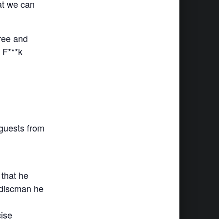
at we can
free and
 F***k
 guests from
 that he
 discman he
cise