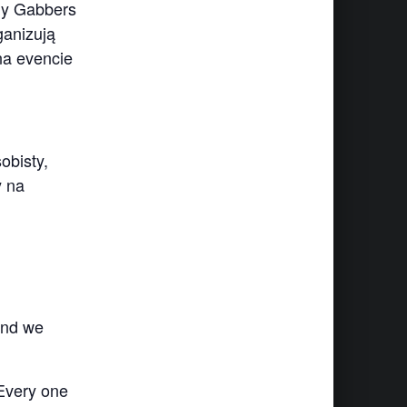
rly Gabbers
ganizują
na evencie
obisty,
y na
and we
 Every one