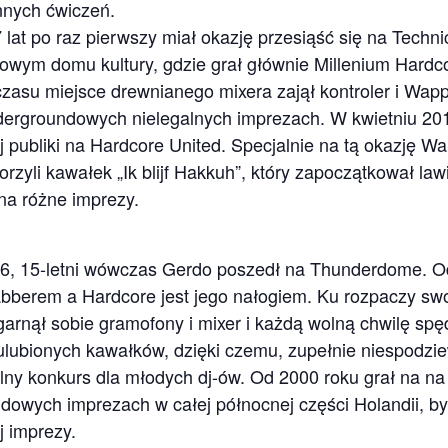
nnych ćwiczeń.
 lat po raz pierwszy miał okazję przesiąść się na Techn
wym domu kultury, gdzie grał głównie Millenium Hardcor
zasu miejsce drewnianego mixera zajął kontroler i Wapp
dergroundowych nielegalnych imprezach. W kwietniu 20
j publiki na Hardcore United. Specjalnie na tą okazję Wa
rzyli kawałek „Ik blijf Hakkuh”, który zapoczątkował law
na różne imprezy.
96, 15-letni wówczas Gerdo poszedł na Thunderdome. O
gabberem a Hardcore jest jego nałogiem. Ku rozpaczy sw
arnął sobie gramofony i mixer i każdą wolną chwilę spę
ulubionych kawałków, dzięki czemu, zupełnie niespodzi
lny konkurs dla młodych dj-ów. Od 2000 roku grał na na
dowych imprezach w całej północnej części Holandii, by
j imprezy.