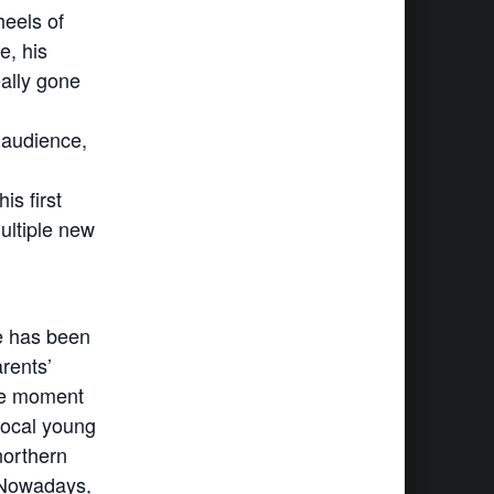
heels of
e, his
ally gone
r audience,
s first
multiple new
e has been
arents’
are moment
 local young
northern
. Nowadays,