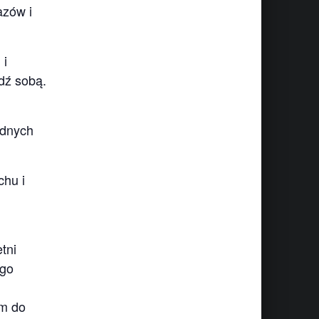
azów i
 i
dź sobą.
adnych
chu i
tni
ego
em do