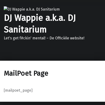
DJ Wappie a.k.a. DJ
Sanitarium
Let's get f#ckin' mental! – De Officiële website!
Facebook
Twitter
Soundcloud
Mixcloud
MailPoet Page
[mailpoet_page]
Teruggaan naar de hoofdnavigatie