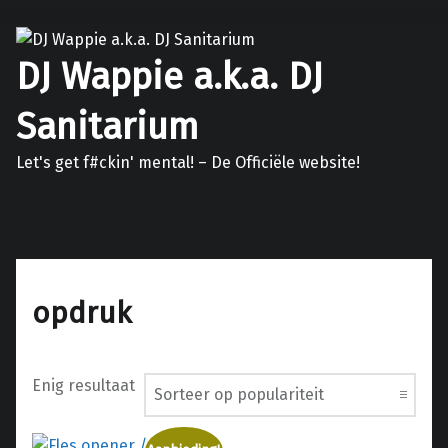
DJ Wappie a.k.a. DJ
Sanitarium
Let's get f#ckin' mental! – De Officiële website!
Facebook
Twitter
Soundcloud
Mixcloud
opdruk
Enig resultaat