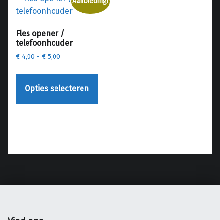
Aanbieding!
Fles opener /
telefoonhouder
Prijsklasse: € 4,00 tot € 5,00
€
4,00
-
€
5,00
Dit product heeft meerdere variaties. Deze optie kan gekozen worden op de productpagina
Opties selecteren
Teruggaan naar de hoofdnavigatie